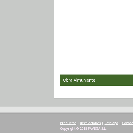
Obra Almuniente
Productos
|
Instalaciones
|
Catálogo
|
Contac
Copyright © 2015 FAVEGA S.L.