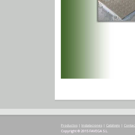
Productos
|
Instalaciones
|
Catálogo
|
Contac
Copyright © 2015 FAVEGA S.L.