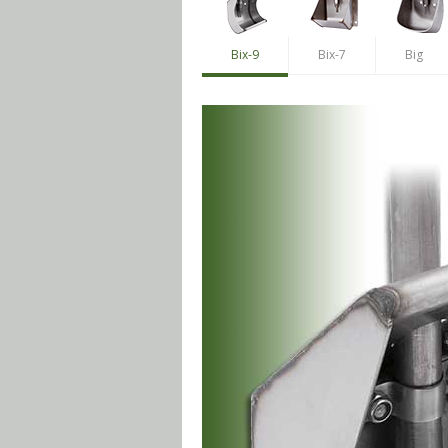
Bix-9
Bix-7
Big